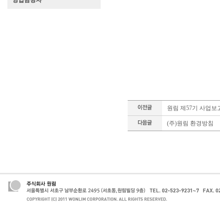
영업담당자
원림 제57기 사업보
(주)원림 환경방침